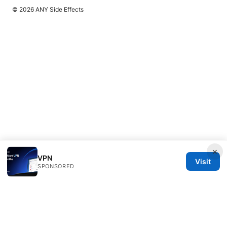
© 2026 ANY Side Effects
×
VPN
Visit
SPONSORED
ANY Side Effects Network LLC
100 Deansgate
Manchester, England, M1 1AE