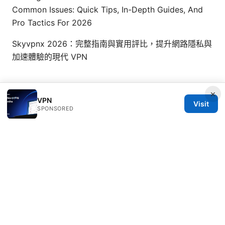
Common Issues: Quick Tips, In-Depth Guides, And
Pro Tactics For 2026
Skyvpnx 2026：完整指南與實用評比，提升網路隱私與
加速體驗的現代 VPN
×
VPN
Visit
SPONSORED
© 2026 ANY Side Effects
ANY Side Effects Network LLC
100 Deansgate
Manchester, England, M1 1AE
GB
info@any-side-effects.com