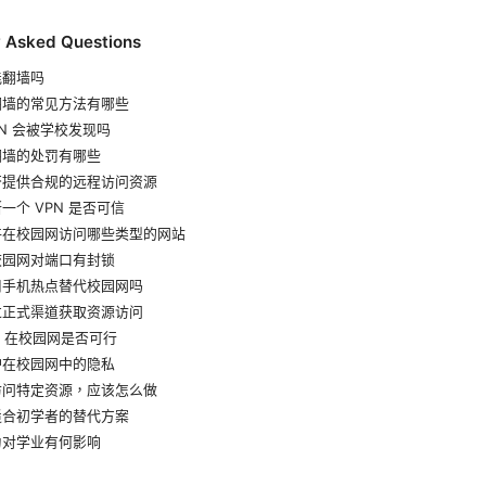
y Asked Questions
能翻墙吗
翻墙的常见方法有哪些
PN 会被学校发现吗
翻墙的处罚有哪些
否提供合规的远程访问资源
一个 VPN 是否可信
许在校园网访问哪些类型的网站
校园网对端口有封锁
用手机热点替代校园网吗
过正式渠道获取资源访问
or 在校园网是否可行
护在校园网中的隐私
访问特定资源，应该怎么做
适合初学者的替代方案
为对学业有何影响