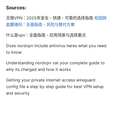
Sources:
无限VPN：2025年安全、快速、可靠的选择指南
校园网
能翻墙吗：全面指南、风险与替代方案
什么是vpn：全面指南、应用场景与选择要点
Does nordvpn include antivirus heres what you need
to know
Understanding nordvpn vat your complete guide to
why its charged and how it works
Getting your private internet access wireguard
config file a step by step guide for best VPN setup
and security