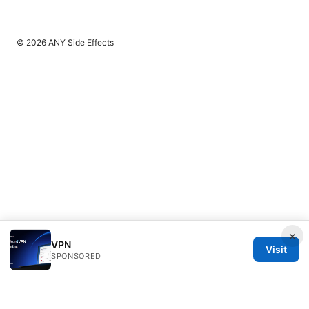
© 2026 ANY Side Effects
×
VPN
Visit
SPONSORED
ANY Side Effects Network LLC