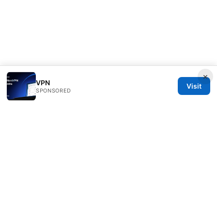
×
VPN
Visit
SPONSORED
ANY Side Effects Network LLC
100 Deansgate
Manchester, England, M1 1AE
GB
info@any-side-effects.com
+44 20 7943 1843
About
Privacy Policy
Terms of Use