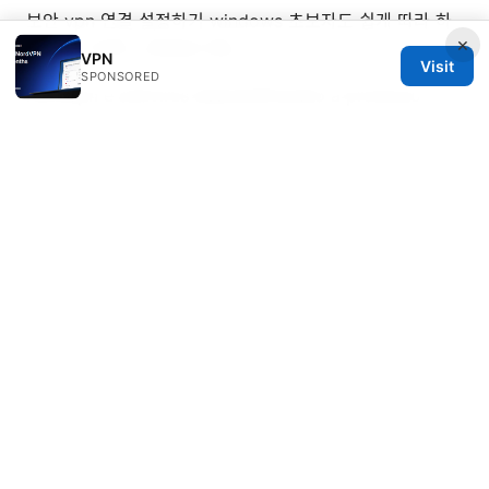
보안 vpn 연결 설정하기 windows 초보자도 쉽게 따라 하
×
는 완벽 가이드 2026년 최신
VPN
Visit
SPONSORED
Nordvpn e antivirus desmistificando a protecao
online completa
Windows vpn免费：全面指南、选择
要点与实用教程
中国vpn：全面指南与实用建议，帮你正确选择与使用
VPN
© 2026 ANY Side Effects