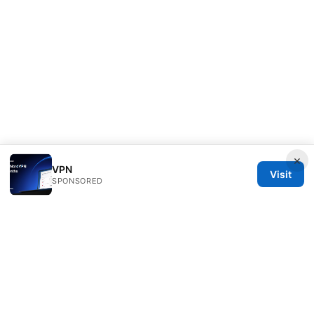
×
VPN
Visit
SPONSORED
ANY Side Effects Network LLC
100 Deansgate
Manchester, England, M1 1AE
GB
info@any-side-effects.com
+44 20 7943 1843
About
Privacy Policy
Terms of Use