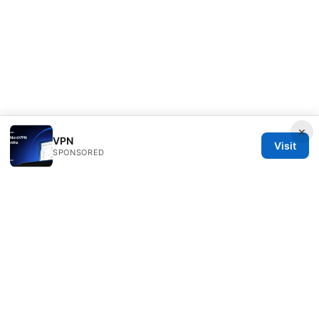
×
VPN
Visit
SPONSORED
ANY Side Effects Network LLC
100 Deansgate
Manchester, England, M1 1AE
GB
info@any-side-effects.com
+44 20 7943 1843
About
Privacy Policy
Terms of Use