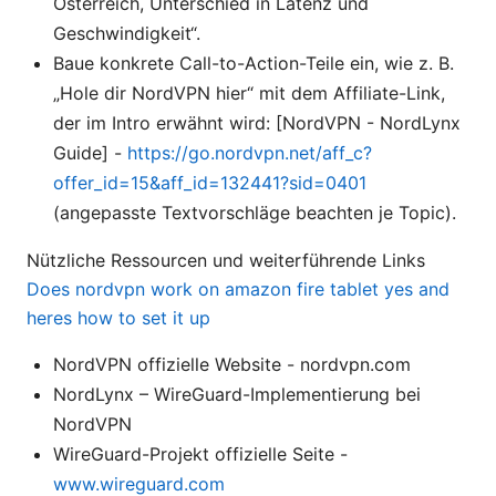
Österreich, Unterschied in Latenz und
Geschwindigkeit“.
Baue konkrete Call-to-Action-Teile ein, wie z. B.
„Hole dir NordVPN hier“ mit dem Affiliate-Link,
der im Intro erwähnt wird: [NordVPN - NordLynx
Guide] -
https://go.nordvpn.net/aff_c?
offer_id=15&aff_id=132441?sid=0401
(angepasste Textvorschläge beachten je Topic).
Nützliche Ressourcen und weiterführende Links
Does nordvpn work on amazon fire tablet yes and
heres how to set it up
NordVPN offizielle Website - nordvpn.com
NordLynx – WireGuard-Implementierung bei
NordVPN
WireGuard-Projekt offizielle Seite -
www.wireguard.com