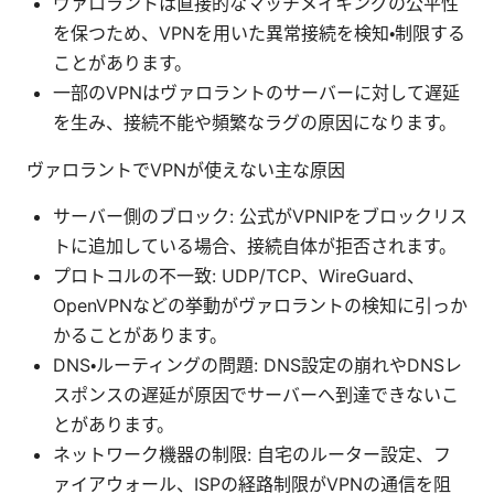
ヴァロラントは直接的なマッチメイキングの公平性
を保つため、VPNを用いた異常接続を検知・制限する
ことがあります。
一部のVPNはヴァロラントのサーバーに対して遅延
を生み、接続不能や頻繁なラグの原因になります。
ヴァロラントでVPNが使えない主な原因
サーバー側のブロック: 公式がVPNIPをブロックリス
トに追加している場合、接続自体が拒否されます。
プロトコルの不一致: UDP/TCP、WireGuard、
OpenVPNなどの挙動がヴァロラントの検知に引っか
かることがあります。
DNS・ルーティングの問題: DNS設定の崩れやDNSレ
スポンスの遅延が原因でサーバーへ到達できないこ
とがあります。
ネットワーク機器の制限: 自宅のルーター設定、フ
ァイアウォール、ISPの経路制限がVPNの通信を阻