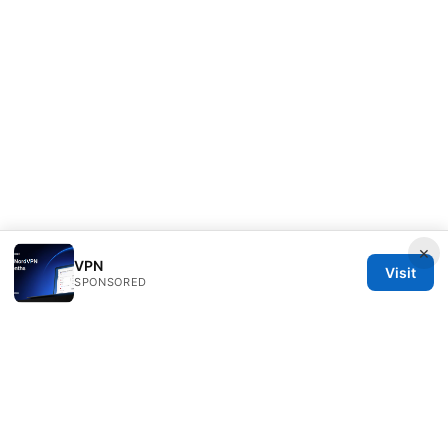
×
VPN
Visit
SPONSORED
ANY Side Effects Network LLC
100 Deansgate
Manchester, England, M1 1AE
GB
info@any-side-effects.com