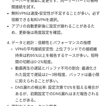
サーバーを頻繁に変更せず、同一サーバーでの長時
間接続を試す。
無料VPNは速度・安定性が不足することが多い。必ず
信頼できる有料VPNを選択。
アプリの自動更新後に設定が崩れることがあるた
め、更新後は再度設定を確認。
データと統計：信頼性とパフォーマンスの指標
VPNの平均接続安定性: 上位ブランドでの接続維
持率は約95%以上を報告するケースが多い。短時
間の切断は0-2%程度。
動画再生の遅延とバッファ不可の割合: 最適化さ
れた設定で遅延は2～3秒程度、バッファは最小限
に抑えられることが多い。
DNS漏れの検出率: 設定次第で0%を狙える場合が
あるが、初期設定でのDNS漏れはまだ報告される
ことがある。