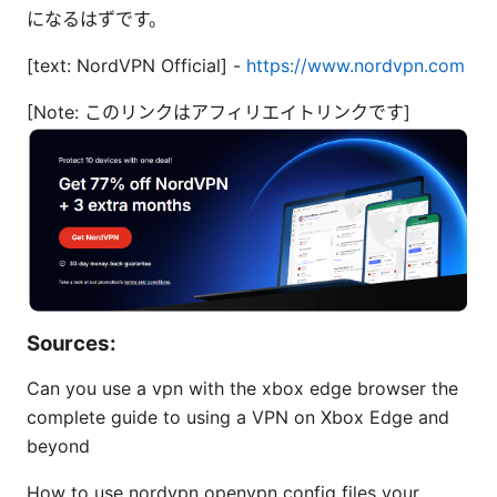
になるはずです。
[text: NordVPN Official] -
https://www.nordvpn.com
[Note: このリンクはアフィリエイトリンクです]
Sources:
Can you use a vpn with the xbox edge browser the
complete guide to using a VPN on Xbox Edge and
beyond
How to use nordvpn openvpn config files your