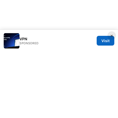
×
VPN
Visit
SPONSORED
ANY Side Effects Network LLC
100 Deansgate
Manchester, England, M1 1AE
GB
info@any-side-effects.com
+44 20 7943 1843
About
Privacy Policy
Terms of Use