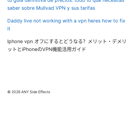
tu guia definitiva de precios: todo lo que necesitas
saber sobre Mullvad VPN y sus tarifas
Daddy live not working with a vpn heres how to fix
it
Iphone vpn オフにするとどうなる？メリット・デメリ
ットとiPhoneのVPN機能活用ガイド
© 2026 ANY Side Effects