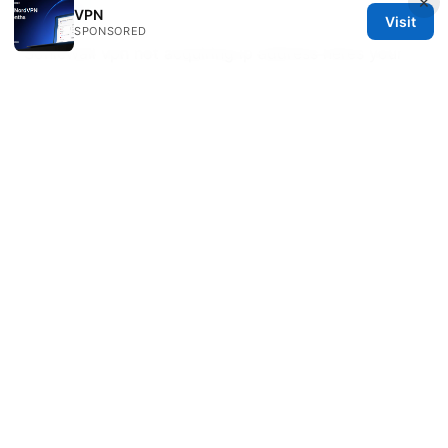
×
隱私保護
VPN
Visit
SPONSORED
Sonicwall vpn not acquiring ip address heres your
fix 2026
© 2026 ANY Side Effects
ANY Side Effects Network LLC
100 Deansgate
Manchester, England, M1 1AE
GB
info@any-side-effects.com
+44 20 7943 1843
About
Privacy Policy
Terms of Use