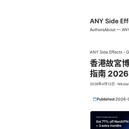
ANY Side Eff
Authors
About — ANY
ANY Side Effects
›
G
香港故宮
指南 202
2026年4月13日
·
Nikola
Published:
2026-