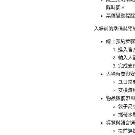
隊時間。
票價變動提醒
入場前的準備與預
線上預約步驟
進入官
輸入人
完成支
入場時間與安
ユ日常
安檢流
物品與攜帶規
袋子尺
攜帶水
導覽與語言選
提前選