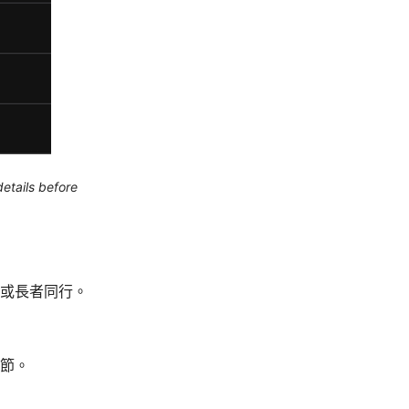
etails before
或長者同行。
節。