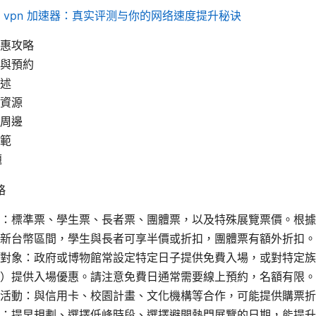
n ⭐ vpn 加速器：真实评测与你的网络速度提升秘诀
惠攻略
與預約
述
資源
周邊
範
題
略
：標準票、學生票、長者票、團體票，以及特殊展覽票價。根據
新台幣區間，學生與長者可享半價或折扣，團體票有額外折扣。
對象：政府或博物館常設定特定日子提供免費入場，或對特定族
）提供入場優惠。請注意免費日通常需要線上預約，名額有限。
活動：與信用卡、校園計畫、文化機構等合作，可能提供購票折
：提早規劃、選擇低峰時段、選擇避開熱門展覽的日期，能提升