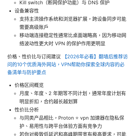
Kill switch（断网保护功能）与 DNS 保护
设备兼容性
支持主流操作系统和浏览器扩展，跨设备同步可能
需要高级账户
移动端连接稳定性通常比桌面端略高，因为移动网
络波动性更大时 VPN 的保护作用更明显
价格、性价比与订阅建议
【2026年必看】翻墙后推荐访
问的10个优质海外网站，VPN帮助你探索全球内容的必
备清单与防护要点
价格区间概览
月度、年度、2 年期等不同计划，通常年度计划有
明显折扣，合约越长越划算
性价比分析
与同类产品相比，Proton ⭐ vpn 加速器在隐私保
护、易用性与跨平台体验方面有竞争力
若你对极致低延迟和高峰期带宽有极高要求，可能