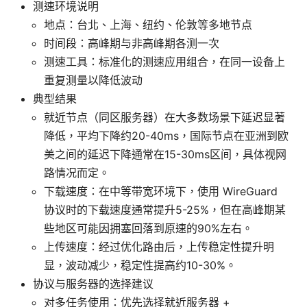
测速环境说明
地点：台北、上海、纽约、伦敦等多地节点
时间段：高峰期与非高峰期各测一次
测速工具：标准化的测速应用组合，在同一设备上
重复测量以降低波动
典型结果
就近节点（同区服务器）在大多数场景下延迟显著
降低，平均下降约20-40ms，国际节点在亚洲到欧
美之间的延迟下降通常在15-30ms区间，具体视网
路情况而定。
下载速度：在中等带宽环境下，使用 WireGuard
协议时的下载速度通常提升5-25%，但在高峰期某
些地区可能因拥塞回落到原速的90%左右。
上传速度：经过优化路由后，上传稳定性提升明
显，波动减少，稳定性提高约10-30%。
协议与服务器的选择建议
对多任务使用：优先选择就近服务器 +