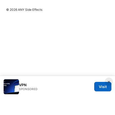
© 2026 ANY Side Effects
×
VPN
Visit
SPONSORED
ANY Side Effects Network LLC
100 Deansgate