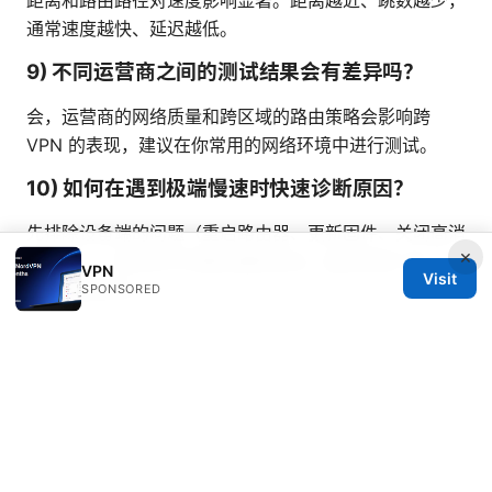
距离和路由路径对速度影响显著。距离越近、跳数越少，
通常速度越快、延迟越低。
9) 不同运营商之间的测试结果会有差异吗？
会，运营商的网络质量和跨区域的路由策略会影响跨
VPN 的表现，建议在你常用的网络环境中进行测试。
10) 如何在遇到极端慢速时快速诊断原因？
先排除设备端的问题（重启路由器、更新固件、关闭高消
×
耗应用），再测试不同服务器和协议，最后排查 ISP 与
VPN
Visit
本地网络状态。
SPONSORED
如果你在测试过程中遇到具体的瓶颈或想要对比不同
VPN 提供商在你所在地的表现，告诉我你的地理位置、
设备、网络类型和常用应用场景，我可以给你定制一份可
执行的测试计划和对比清单，帮助你更快找到最适合你的