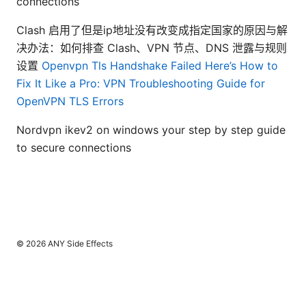
connections
Clash 启用了但是ip地址没有改变成指定国家的原因与解
决办法：如何排查 Clash、VPN 节点、DNS 泄露与规则
设置
Openvpn Tls Handshake Failed Here’s How to
Fix It Like a Pro: VPN Troubleshooting Guide for
OpenVPN TLS Errors
Nordvpn ikev2 on windows your step by step guide
to secure connections
© 2026 ANY Side Effects