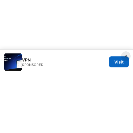
×
VPN
Visit
SPONSORED
ANY Side Effects Network LLC
100 Deansgate
Manchester, England, M1 1AE
GB
info@any-side-effects.com
+44 20 7943 1843
About
Privacy Policy
Terms of Use