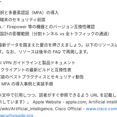
ト
択と多要素認証（MFA）の導入
端末のセキュリティ前提
A／ Firepower 等の機器とのバージョン互換性確認
設計の影響範囲（分割トンネル vs 全トラフィックの通過）
最新データを踏まえた要点を押さえましょう。以下のリソース
。なお、リソースは後半の FAQ で再掲します。
ficial VPN ガイドラインと製品ドキュメント
ect クライアントの最新ビルドと互換性表
PN 実装のベストプラクティスとセキュリティ勧告
 MFA の導入事例と実装手順
文中で引用しつつ、読者がすぐ参照できるよう URL を記載
）。 Apple Website - apple.com, Artificial Intellig
wiki/Artificial_intelligence, Cisco Official -
www.cisco.com
ecurityguide.org