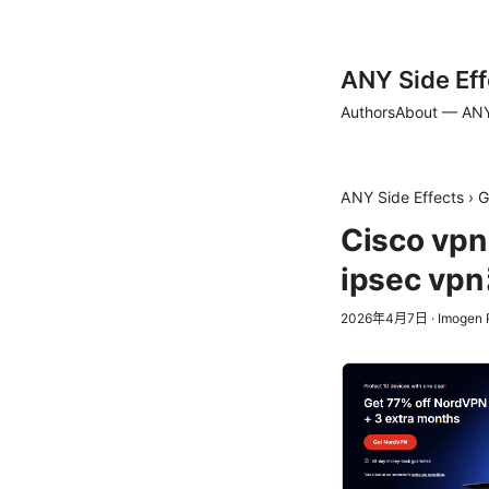
ANY Side Eff
Authors
About — ANY
ANY Side Effects
›
G
Cisco 
ipsec 
2026年4月7日
·
Imogen 