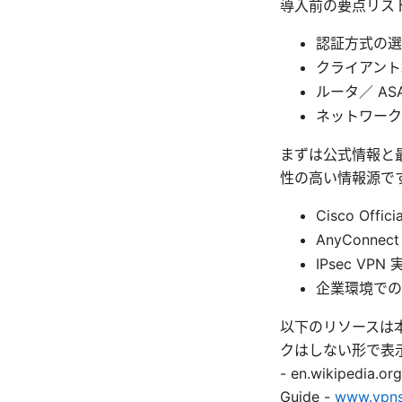
導入前の要点リス
認証方式の選
クライアント
ルータ／ AS
ネットワーク
まずは公式情報と
性の高い情報源です
Cisco Of
AnyConn
IPsec V
企業環境での
以下のリソースは本
クはしない形で表示しています
- en.wikipedia.org/
Guide -
www.vpns