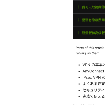
Parts of this artic
relying on them.
VPN の基
AnyConne
IPsec VP
よくある障害
セキュリティ
実務で使える