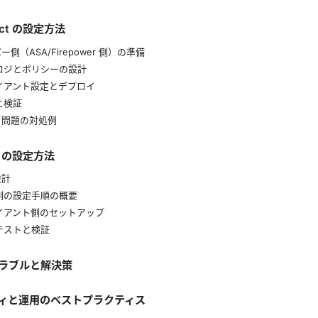
ect の設定方法
バー側（ASA/Firepower 側）の準備
ポロジとポリシーの設計
ライアント設定とデプロイ
続と検証
る問題の対処例
PN の設定方法
設計
器側の設定手順の概要
ライアント側のセットアップ
続テストと検証
ラブルと解決策
ィと運用のベストプラクティス