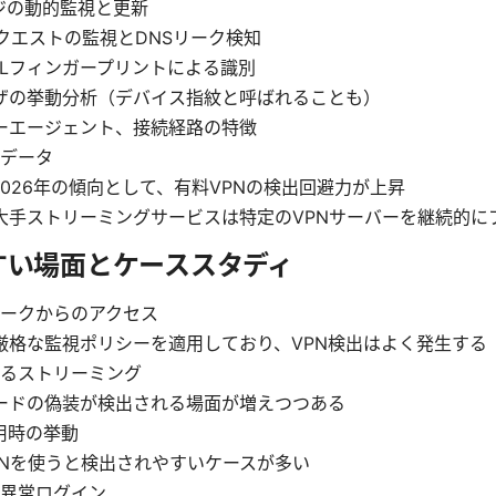
ンジの動的監視と更新
リクエストの監視とDNSリーク検知
SSLフィンガープリントによる識別
ザの挙動分析（デバイス指紋と呼ばれることも）
ーエージェント、接続経路の特徴
データ
-2026年の傾向として、有料VPNの検出回避力が上昇
大手ストリーミングサービスは特定のVPNサーバーを継続的に
すい場面とケーススタディ
ークからのアクセス
厳格な監視ポリシーを適用しており、VPN検出はよく発生する
るストリーミング
ードの偽装が検出される場面が増えつつある
利用時の挙動
PNを使うと検出されやすいケースが多い
異常ログイン