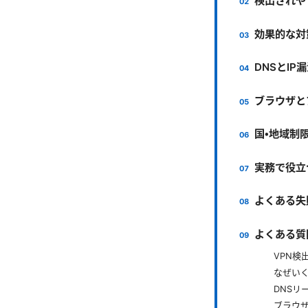
検出されや
効果的な対
DNSとIP
ブラウザと
国・地域制
実務で役立
よくある失
よくある質問
VPN検
なぜい
DNSリ
ブラウ