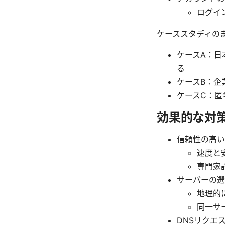
ログイ
ケーススタディの
ケースA：日
る
ケースB：企
ケースC：匿
効果的な対
信頼性の高い
速度と
専門家
サーバーの選
地理的
同一サ
DNSリクエ