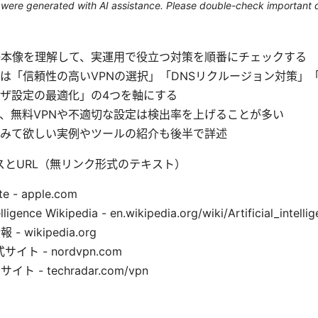
le were generated with AI assistance. Please double-check important d
基本像を理解して、実運用で役立つ対策を順番にチェックする
は「信頼性の高いVPNの選択」「DNSリクルージョン対策」「
ザ設定の最適化」の4つを軸にする
、無料VPNや不適切な設定は検出率を上げることが多い
みて欲しい実例やツールの紹介も後半で詳述
スとURL（無リンク形式のテキスト）
te - apple.com
telligence Wikipedia - en.wikipedia.org/wiki/Artificial_intelli
- wikipedia.org
サイト - nordvpn.com
ト - techradar.com/vpn