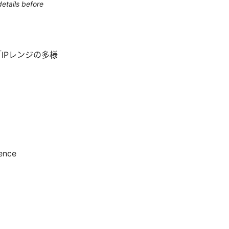
etails before
IPレンジの多様
gence