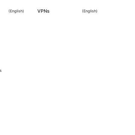
VPNs
(
English
)
(
English
)
s