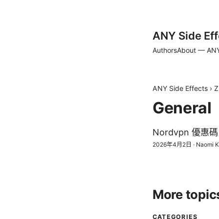
ANY Side Eff
Authors
About — ANY
ANY Side Effects
›
Z
General
Nordvpn 優惠
2026年4月2日
·
Naomi K
More topic
CATEGORIES