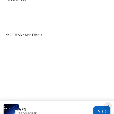
© 2026 ANY Side Effects
×
VPN
Visit
SPONSORED