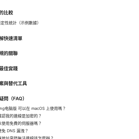
的比較
穩定性統計（示例數據）
解快速清單
規的關聯
最佳實踐
案與替代工具
疑問（FAQ）
rayng电脑版 可以在 macOS 上使用嗎？
何確認我的連線是加密的？
可以使用免費的伺服器嗎？
避免 DNS 漏洩？
服器地址突然無法連線該怎麼辦？