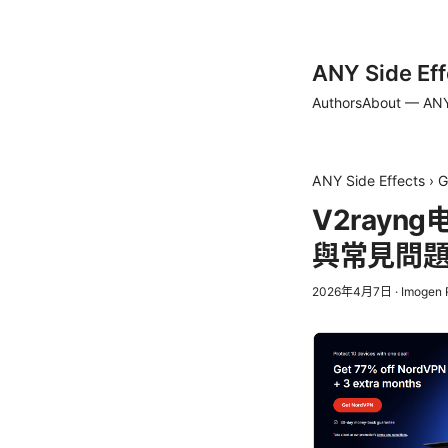
ANY Side Eff
Authors
About — ANY
ANY Side Effects
›
G
V2ray
與常見問
2026年4月7日
·
Imogen 