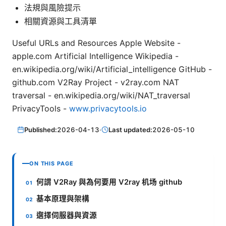
法規與風險提示
相關資源與工具清單
Useful URLs and Resources Apple Website -
apple.com Artificial Intelligence Wikipedia -
en.wikipedia.org/wiki/Artificial_intelligence GitHub -
github.com V2Ray Project - v2ray.com NAT
traversal - en.wikipedia.org/wiki/NAT_traversal
PrivacyTools -
www.privacytools.io
Published:
2026-04-13
·
Last updated:
2026-05-10
ON THIS PAGE
何謂 V2Ray 與為何要用 V2ray 机场 github
基本原理與架構
選擇伺服器與資源