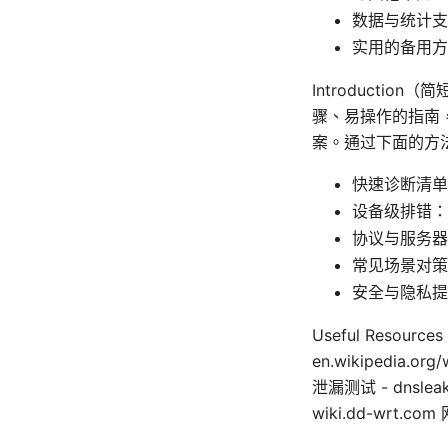
数据与统计支
实用的备用方
Introducti
骤、易操作的指南
案。通过下面的方
快速诊断清单
设备级排错：从 
协议与服务器
常见场景对策
安全与隐私提
Useful Resource
en.wikipedia.or
泄漏测试 - dnslea
wiki.dd-wrt.co