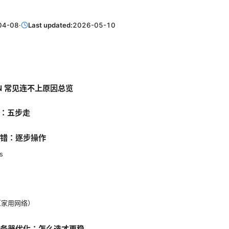
04-08
·
Last updated:
2026-05-10
VPN 常见连不上原因总览
错：五步走
排错：逐步操作
s
（家用网络）
与服务器优化：怎么选才更稳