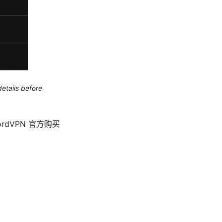
etails before
dVPN 官方购买
骤