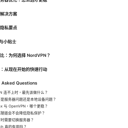
景解决方案
与隐私要点
巧与小贴士
对比：为何选择 NordVPN？
清单：从现在开始的快速行动
y Asked Questions
VPN 连不上时，最先该做什么？
断是服务器问题还是本地设备问题？
ynx 与 OpenVPN，哪个更稳？
离隧道会不会降低隐私保护？
有时需要切换服务器？
witch 真的有用吗？