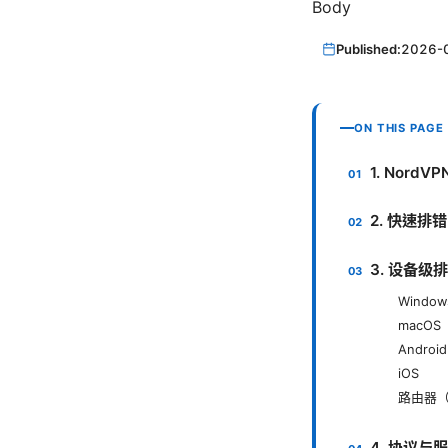
Body
Published:
2026-
ON THIS PAGE
1. Nord
2. 快速排
3. 设备级
Window
macOS
Android
iOS
路由器
4. 协议