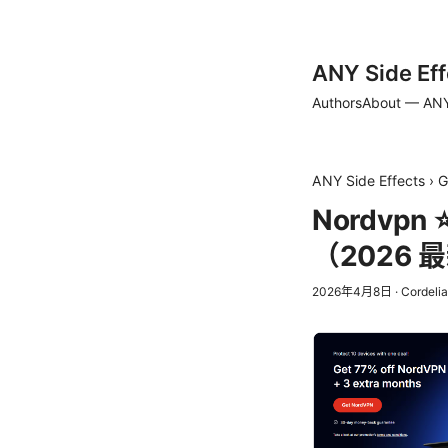
ANY Side Eff
Authors
About — ANY
ANY Side Effects
›
G
Nordv
（2026 
2026年4月8日
·
Cordelia