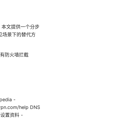
问题。本文提供一个分步
见场景下的替代方
有防火墙拦截
edia -
vpn.com/help DNS
由器设置资料 -