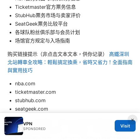
Ticketmaster官方票务信息
StubHub票务市场与卖家评价
SeatGeek票务比较平台
各球队粉丝俱乐部与会员计划
场馆官方规定与入场指南
购买链接提示（非点击文本文本，供你记录）
高鐵深圳
北站轉車全攻略：輕鬆搞定換乘，省時又省力！全面指南
與實用技巧
nba.com
ticketmaster.com
stubhub.com
seatgeek.com
×
温馨提示：若你愿意，我们可以把这份攻略本地化到你常
VPN
Visit
SPONSORED
去的城市与你关注的球队，帮你生成一份专属的“购买日
历”和“错峰出行清单”，让你2026年的NBA观赛之旅更省