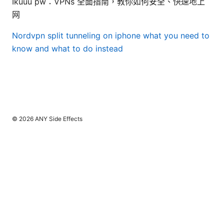
Ikuuu pw：VPNs 全面指南，教你如何安全、快速地上
网
Nordvpn split tunneling on iphone what you need to
know and what to do instead
© 2026 ANY Side Effects