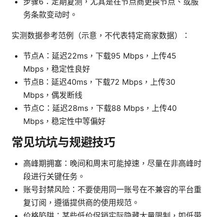
步骤6：定期复测，尤其是在节点商更换节点、或服
务条款变动时。
实测数据参考范例（示意，不代表特定商家数据）：
节点A：延迟22ms，下载95 Mbps，上传45
Mbps，稳定性良好
节点B：延迟40ms，下载72 Mbps，上传30
Mbps，偶发断线
节点C：延迟28ms，下载88 Mbps，上传40
Mbps，稳定性中等偏好
常见坑坑与规避技巧
高峰期拥塞：晚间和周末可能掉速，尽量在非高峰时
段进行关键任务。
账号封禁风险：不要使用同一账号在不兼容的平台重
复订阅，遵循提供商的使用规范。
价格陷阱：某些低价促销实际隐藏大量限制，如低带