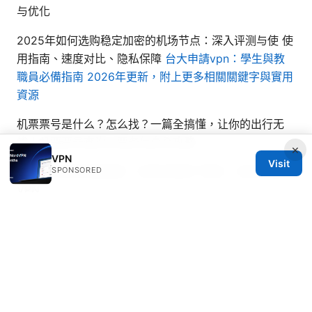
与优化
2025年如何选购稳定加密的机场节点：深入评测与使 使
用指南、速度对比、隐私保障
台大申請vpn：學生與教
職員必備指南 2026年更新，附上更多相關關鍵字與實用
資源
机票票号是什么？怎么找？一篇全搞懂，让你的出行无
忧！机票票号查询与票务信息全攻略
×
VPN
Visit
蜂窝vpn机场完整指南：在移动网络下稳定、安全地使用
SPONSORED
VPN
酒店水单：住酒店必看，账单明细全解析与避坑指南
（2026版）与实用要点大公开