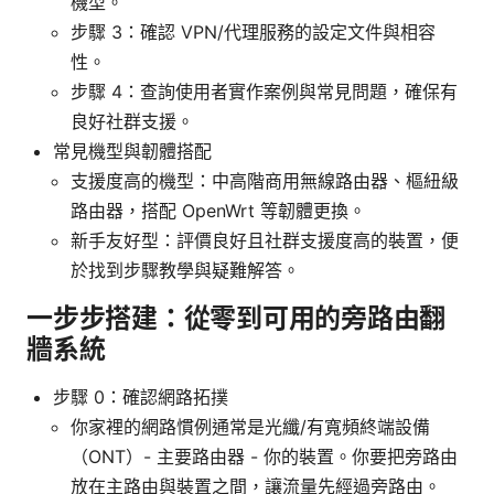
機型。
步驟 3：確認 VPN/代理服務的設定文件與相容
性。
步驟 4：查詢使用者實作案例與常見問題，確保有
良好社群支援。
常見機型與韌體搭配
支援度高的機型：中高階商用無線路由器、樞紐級
路由器，搭配 OpenWrt 等韌體更換。
新手友好型：評價良好且社群支援度高的裝置，便
於找到步驟教學與疑難解答。
一步步搭建：從零到可用的旁路由翻
牆系統
步驟 0：確認網路拓撲
你家裡的網路慣例通常是光纖/有寬頻終端設備
（ONT）- 主要路由器 - 你的裝置。你要把旁路由
放在主路由與裝置之間，讓流量先經過旁路由。