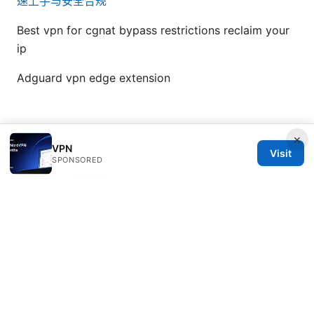
速上手与安全合规
Best vpn for cgnat bypass restrictions reclaim your
ip
Adguard vpn edge extension
×
VPN
Visit
SPONSORED
© 2026 ANY Side Effects
ANY Side Effects Network LLC
100 Deansgate
Manchester, England, M1 1AE
GB
info@any-side-effects.com