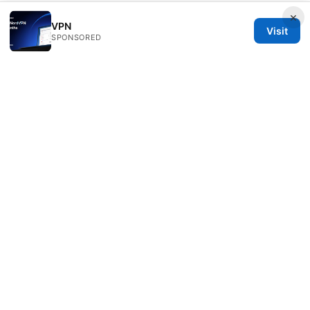
×
VPN
Visit
SPONSORED
© 2026 ANY Side Effects
ANY Side Effects Network LLC
100 Deansgate
Manchester, England, M1 1AE
GB
info@any-side-effects.com
+44 20 7943 1843
About
Privacy Policy
Terms of Use