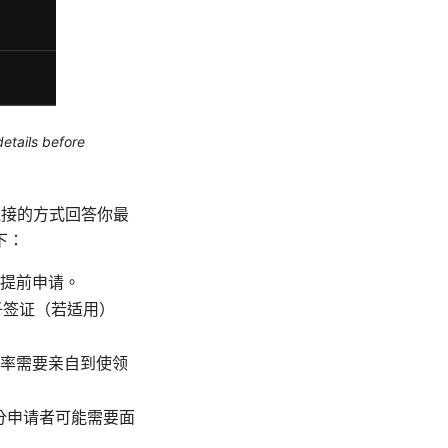
etails before
最直接的方式回答你最
下：
提前申请。
子签证（若适用）
率需要亲自到使领
部分申请者可能需要面