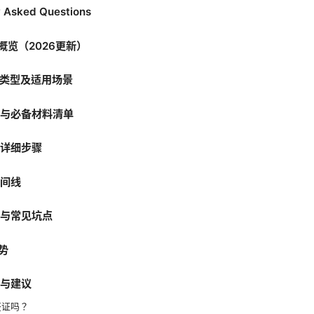
y Asked Questions
策概览（2026更新）
证类型及适用场景
条件与必备材料清单
程详细步骤
时间线
巧与常见坑点
趋势
势与建议
签证吗？