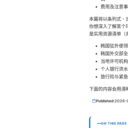
费用及注意事
本篇将以条列式、
你想深入了解某个
是实用资源清单（
韩国驻外使领
韩国外交部全
当地许可机构
个人银行流水
旅行险与紧急
下面的内容会用清
Published:
2026-
ON THIS PAGE