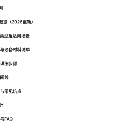
引
策概览（2026更新）
证类型及适用场景
条件与必备材料清单
程详细步骤
时间线
巧与常见坑点
统计
势与FAQ