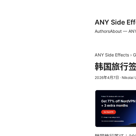
ANY Side Eff
Authors
About — ANY
ANY Side Effects
›
G
韩国旅行签
2026年4月7日
·
Nikolai