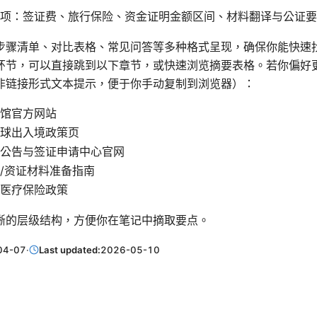
项：签证费、旅行保险、资金证明金额区间、材料翻译与公证要
步骤清单、对比表格、常见问答等多种格式呈现，确保你能快速
环节，可以直接跳到以下章节，或快速浏览摘要表格。若你偏好
非链接形式文本提示，便于你手动复制到浏览器）：
馆官方网站
球出入境政策页
公告与签证申请中心官网
/资证材料准备指南
医疗保险政策
晰的层级结构，方便你在笔记中摘取要点。
04-07
·
Last updated:
2026-05-10