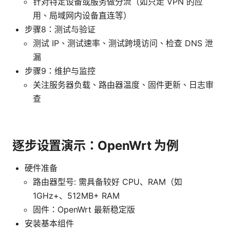
针对特定设备或服务做分流（如只走 VPN 的应
用、局域网内设备直连等）
步骤8：测试与验证
测试 IP、测试速率、测试跨境访问、检查 DNS 泄
漏
步骤9：维护与监控
关注服务器负载、路由器温度、固件更新、日志审
查
逐步设置演示：OpenWrt 为例
硬件准备
路由器型号: 需具备较好 CPU、RAM（如
1GHz+、512MB+ RAM
固件：OpenWrt 最新稳定版
安装基本组件