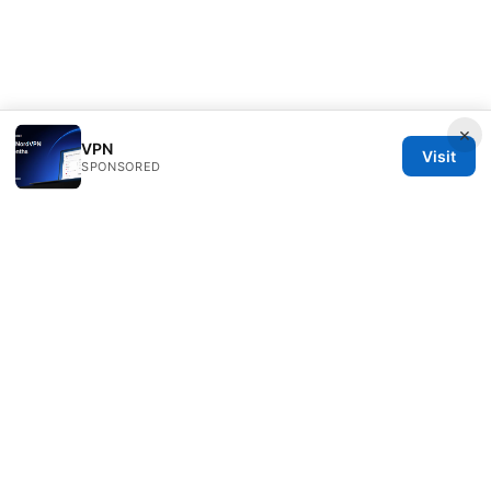
×
VPN
Visit
SPONSORED
ANY Side Effects Network LLC
100 Deansgate
Manchester, England, M1 1AE
GB
info@any-side-effects.com
+44 20 7943 1843
About
Privacy Policy
Terms of Use