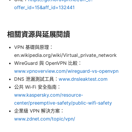
offer_id=15&aff_id=132441
相關資源與延展閱讀
VPN 基礎與原理：
en.wikipedia.org/wiki/Virtual_private_network
WireGuard 與 OpenVPN 比較：
www.vpnoverview.com/wireguard-vs-openvpn
DNS 泄漏測試工具：
www.dnsleaktest.com
公共 Wi‑Fi 安全指南：
www.kaspersky.com/resource-
center/preemptive-safety/public-wifi-safety
企業級 VPN 解決方案：
www.zdnet.com/topic/vpn/