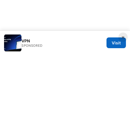
×
VPN
Visit
SPONSORED
ANY Side Effects Network LLC
100 Deansgate
Manchester, England, M1 1AE
GB
info@any-side-effects.com
+44 20 7943 1843
About
Privacy Policy
Terms of Use