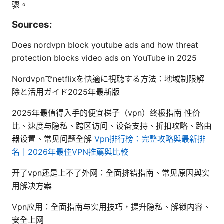
骤。
Sources:
Does nordvpn block youtube ads and how threat
protection blocks video ads on YouTube in 2025
Nordvpnでnetflixを快適に視聴する方法：地域制限解
除と活用ガイド2025年最新版
2025年最值得入手的便宜梯子（vpn）终极指南 性价
比、速度与隐私、跨区访问、设备支持、折扣攻略、路由
器设置、常见问题全解
Vpn排行榜：完整攻略與最新排
名｜2026年最佳VPN推薦與比較
开了vpn还是上不了外网：全面排错指南、常见原因與实
用解决方案
Vpn应用：全面指南与实用技巧，提升隐私、解锁内容、
安全上网