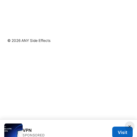
© 2026 ANY Side Effects
×
VPN
Visit
SPONSORED