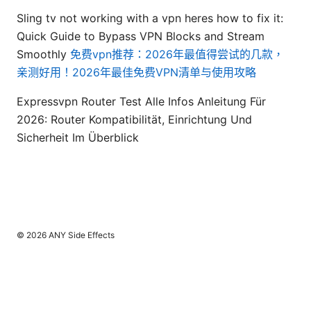
Sling tv not working with a vpn heres how to fix it:
Quick Guide to Bypass VPN Blocks and Stream
Smoothly
免费vpn推荐：2026年最值得尝试的几款，
亲测好用！2026年最佳免费VPN清单与使用攻略
Expressvpn Router Test Alle Infos Anleitung Für
2026: Router Kompatibilität, Einrichtung Und
Sicherheit Im Überblick
© 2026 ANY Side Effects