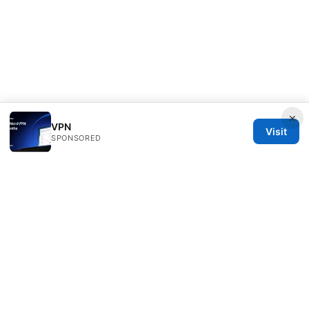
×
VPN
Visit
SPONSORED
ANY Side Effects Network LLC
100 Deansgate
Manchester, England, M1 1AE
GB
info@any-side-effects.com
+44 20 7943 1843
About
Privacy Policy
Terms of Use