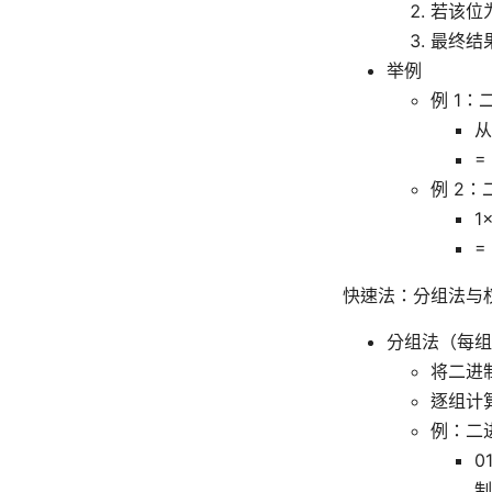
若该位为
最终结
举例
例 1：二
从
= 
例 2：二
1
= 
快速法：分组法与
分组法（每组
将二进
逐组计
例：二进制
0
制