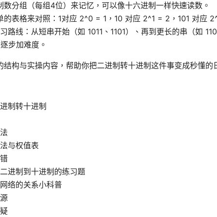
制数分组（每组4位）来记忆，可以像十六进制一样快速读数。
表格来对照：1对应 2^0 = 1，10 对应 2^1 = 2，101 对应 2^
路线：从短串开始（如 1011、1101）、再到更长的串（如 1100
1），逐步加难度。
的结构与实操内容，帮助你把二进制转十进制这件事变成秒懂的
进制转十进制
法
法与权值表
错
二进制到十进制的练习题
网络的关系小科普
源
疑