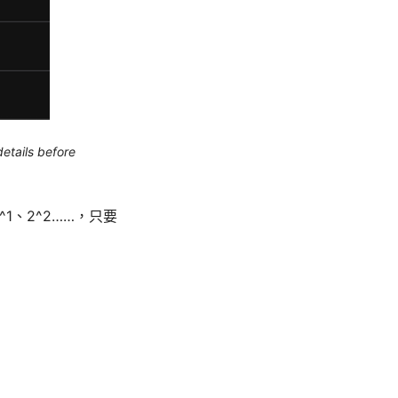
etails before
1、2^2……，只要