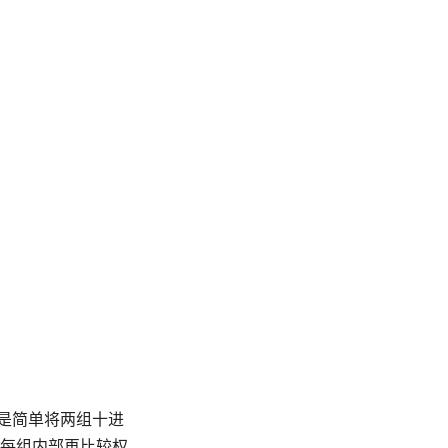
并不是简单将两组十进
每组内部再比较权