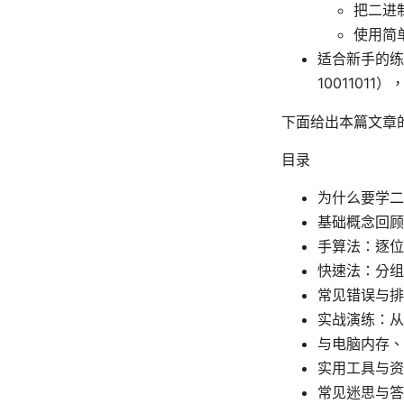
把二进
使用简单的
适合新手的练习
1001101
下面给出本篇文章
目录
为什么要学二
基础概念回顾
手算法：逐位
快速法：分组
常见错误与排
实战演练：从
与电脑内存、
实用工具与资
常见迷思与答