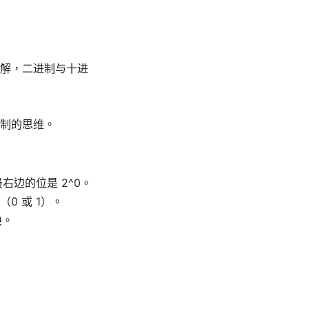
解，二进制与十进
制的思维。
右边的位是 2^0。
值（0 或 1）。
换。