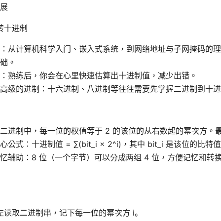
展
转十进制
：从计算机科学入门、嵌入式系统，到网络地址与子网掩码的理
础。
：熟练后，你会在心里快速估算出十进制值，减少出错。
高级的进制：十六进制、八进制等往往需要先掌握二进制到十进
二进制中，每一位的权值等于 2 的该位的从右数起的幂次方。最
式：十进制值 = ∑(bit_i × 2^i)，其中 bit_i 是该位的比特
忆辅助：8 位（一个字节）可以分成两组 4 位，方便记忆和转
左读取二进制串，记下每一位的幂次方 i。