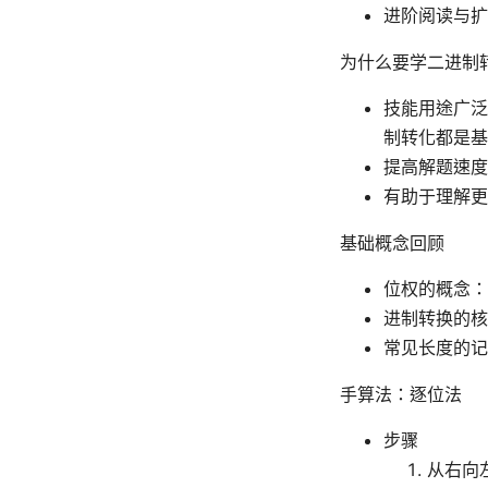
进阶阅读与扩
为什么要学二进制
技能用途广泛
制转化都是基
提高解题速度
有助于理解更
基础概念回顾
位权的概念：
进制转换的核心公
常见长度的记
手算法：逐位法
步骤
从右向