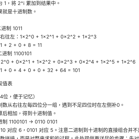
 1，将 2^i 累加到结果中。
果就是十进制数。
进制 1011
右往左：1×2^0 + 1×2^1 + 0×2^2 + 1×2^3
1 + 2 + 0 + 8 = 11
进制 1100101
×2^0 + 0×2^1 + 1×2^2 + 0×2^3 + 0×2^4 + 1×2^5 + 1×2^6
1 + 0 + 4 + 0 + 0 + 32 + 64 = 101
权值表
4位，便于记忆）
制数从右往左每四位分一组，遇到不足四位时在左侧补0。
算后相加，得到十进制值。
 1100101 → 0110 0101
110 对应 6，0101 对应 5。注意二进制到十进制的直接组合
数拼接，而是对整串求和的过程。此处提供更详尽的步骤：先对