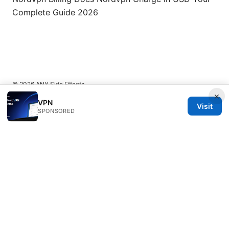
Complete Guide 2026
© 2026 ANY Side Effects
×
VPN
Visit
SPONSORED
ANY Side Effects Network LLC
100 Deansgate
Manchester, England, M1 1AE
GB
info@any-side-effects.com
+44 20 7943 1843
About
Privacy Policy
Terms of Use