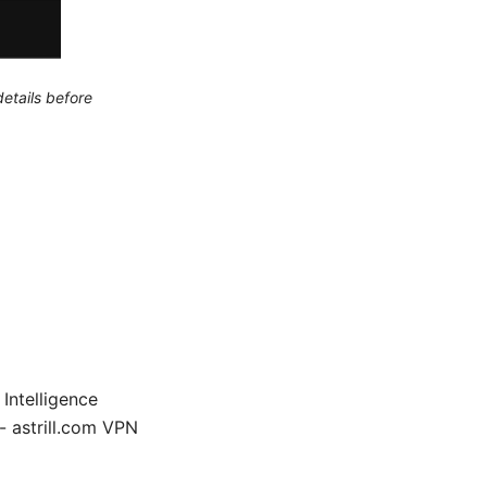
etails before
telligence
- astrill.com VPN