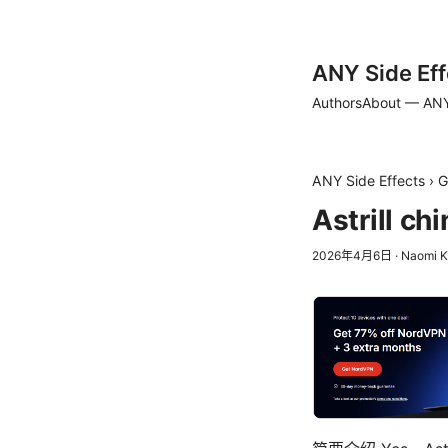
ANY Side Eff
Authors
About — ANY
ANY Side Effects
›
G
Astrill
2026年4月6日
·
Naomi K