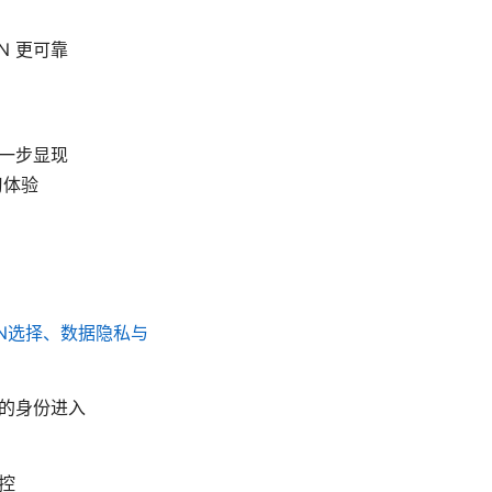
N 更可靠
进一步显现
习体验
PN选择、数据隐私与
区的身份进入
控