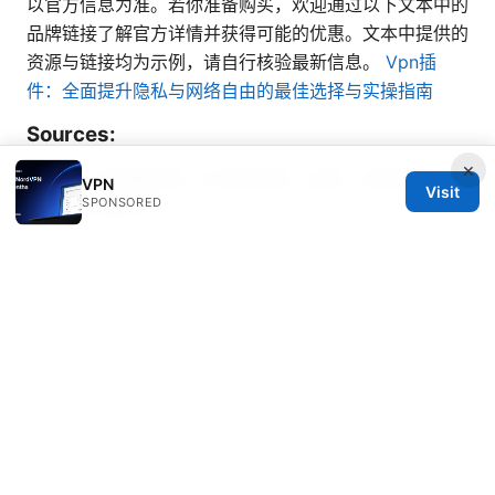
以官方信息为准。若你准备购买，欢迎通过以下文本中的
品牌链接了解官方详情并获得可能的优惠。文本中提供的
资源与链接均为示例，请自行核验最新信息。
Vpn插
件：全面提升隐私与网络自由的最佳选择与实操指南
Sources:
×
Try vpn 的完整指南：在中国使用、选择、设置和优化
VPN
Visit
SPONSORED
VPN的实用技巧
故宮南院門票 交通：一篇讓你輕鬆玩轉南院的攻略！
VPN 使用與上網安全、票務策略、交通路線、實用技
巧、數據保護、跨境出行指南與裝置設置全解析
加速器vpn：全面指南、评测与实用技巧，提升上网速度
与隐私保护
Nordvpn 匿名性 本当にバレない？使い方から注意点ま
で—完全ガイド