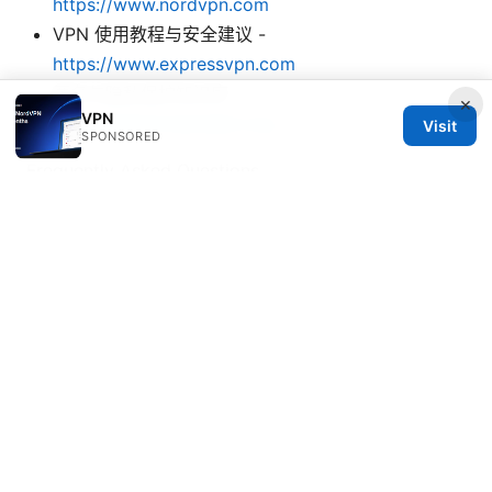
https://www.nordvpn.com
VPN 使用教程与安全建议 -
https://www.expressvpn.com
匿名与隐私保护知识库 -
×
VPN
https://www.torproject.org
Visit
SPONSORED
Frequently Asked Questions
你觉得科学上网软件会变得更安全吗？
如何在有限预算内获得最佳性能？
我应该如何判断一个节点是否可用？
VPN 会否影响在线视频的画质？
是否有企业级的解决方案适合个人使用？
如何处理遇到的连接中断问题？
是否有区域限制的内容可以长期解锁？
何时需要考虑自建节点？
如何正确处理日志与数据隐私？
是否值得关注新兴的隐私保护技术？