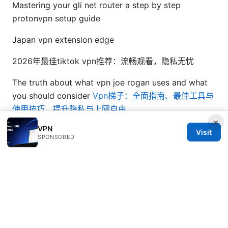
Mastering your gli net router a step by step
protonvpn setup guide
Japan vpn extension edge
2026年最佳tiktok vpn推荐：流畅观看，隐私无忧
The truth about what vpn joe rogan uses and what
you should consider
Vpn梯子：全面指南、最佳工具与
使用技巧，提升隐私与上网自由
×
VPN
Visit
SPONSORED
© 2026 ANY Side Effects