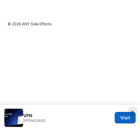
© 2026 ANY Side Effects
×
VPN
Visit
SPONSORED