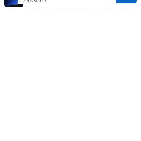
可并发设备数量、以及是否有额外功能（如多跳、分离隧
SPONSORED
道、广告拦截等）。结合你的使用场景，选出性价比最高
的方案。
最好用vpn全网对比与实用指南：速度、隐
私、解锁、价格、兼容性、哪家最适合中国用户
三分机场VPN：2025年中国大陆地区稳定上网指南
© 2026 ANY Side Effects
ANY Side Effects Network LLC
100 Deansgate
Manchester, England, M1 1AE
GB
info@any-side-effects.com