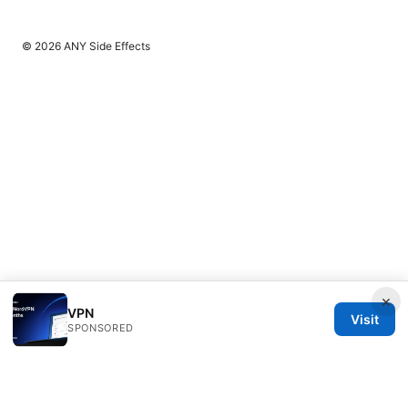
© 2026 ANY Side Effects
×
VPN
Visit
SPONSORED
ANY Side Effects Network LLC