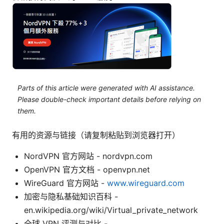
Parts of this article were generated with AI assistance.
Please double-check important details before relying on
them.
有用的资源与链接（请复制粘贴到浏览器打开）
NordVPN 官方网站 - nordvpn.com
OpenVPN 官方文档 - openvpn.net
WireGuard 官方网站 -
www.wireguard.com
加密与隐私基础知识百科 -
en.wikipedia.org/wiki/Virtual_private_network
全球 VPN 评测与对比 -