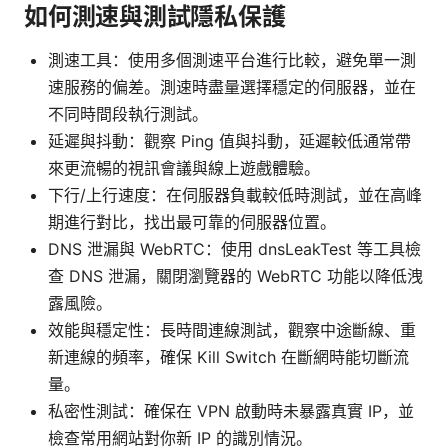
如何測速與測試隱私保護
測速工具：使用多個測速平台進行比較，避免單一測
速服務的偏差。測速時盡量選擇穩定的伺服器，並在
不同時間段執行測試。
延遲與抖動：觀察 Ping 值與抖動，延遲較低通常帶
來更流暢的視訊會議與線上遊戲體驗。
下行/上行速度：在伺服器負載較低時測試，並在高峰
期進行對比，找出最可靠的伺服器位置。
DNS 泄漏與 WebRTC：使用 dnsLeakTest 等工具檢
查 DNS 泄漏，關閉瀏覽器的 WebRTC 功能以降低洩
露風險。
效能與穩定性：長時間連線測試，觀察中途斷線、重
新連線的頻率，確保 Kill Switch 在斷網時能切斷流
量。
私密性測試：確保在 VPN 啟動時未暴露真實 IP，並
檢查常用網站對你新 IP 的識別情況。