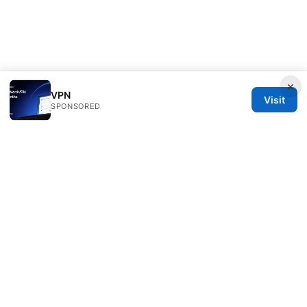
×
VPN
Visit
SPONSORED
ANY Side Effects Network LLC
100 Deansgate
Manchester, England, M1 1AE
GB
info@any-side-effects.com
+44 20 7943 1843
About
Privacy Policy
Terms of Use